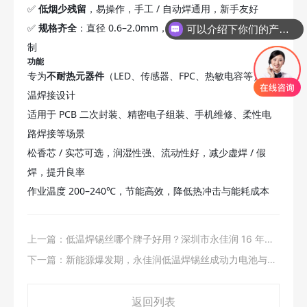
✅
低烟少残留
，易操作，手工 / 自动焊通用，新手友好
✅
规格齐全
：直径 0.6–2.0mm，200g/500g 卷装，支持定
可以介绍下你们的产品么
制
功能
专为
不耐热元器件
（LED、传感器、FPC、热敏电容等）低
温焊接设计
适用于 PCB 二次封装、精密电子组装、手机维修、柔性电
路焊接等场景
松香芯 / 实芯可选，润湿性强、流动性好，减少虚焊 / 假
焊，提升良率
作业温度 200–240℃，节能高效，降低热冲击与能耗成本
上一篇：
低温焊锡丝哪个牌子好用？深圳市永佳润 16 年工
厂 品质稳定
下一篇：
新能源爆发期，永佳润低温焊锡丝成动力电池与光
伏焊接核心材料
返回列表