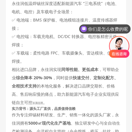
永佳润低温焊锡丝深度适配新能源汽车 “三电系统”（电池、
电机、电控）及车载电子全场景：
✅ 电池端：BMS 保护板、电池模组连接片、温度传感器焊
接；
你们是怎么收费的呢
✅ 电控端：车载充电机、DC/DC 转换器、电控板精密元件
焊接；
✅ 车载端：柔性电路 FPC、车载摄像头、雷达模块、仪表板
焊接。
相比进口品牌，永佳润实现
同等性能、更低成本
，可帮助企
业
综合降本 20%-30%
，同时提供
快速交付、定制化配方、
全程技术支持
的本地化服务，解决进口品牌交期长、价格
高、售后响应慢的痛点，助力新能源汽车电子企业实现供应
链自主可控
。
水滴信用
实力背书：源头工厂直供，品质值得信赖
作为专注焊锡材料研发、生产、销售一体化的源头厂家，永
佳润拥有
5000㎡现代化生产基地
、独立研发中心与全自动生
产检测设备，全流程自主管控（合金熔炼→挤压→拉丝→助