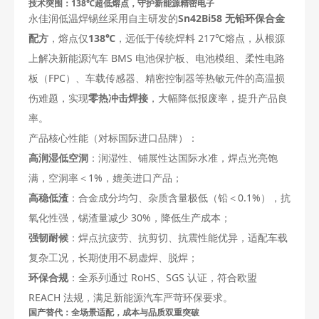
技术突围：138℃超低熔点，守护新能源精密电子
永佳润低温焊锡丝采用自主研发的
Sn42Bi58 无铅环保合金
配方
，熔点仅
138℃
，远低于传统焊料 217℃熔点，从根源
上解决新能源汽车 BMS 电池保护板、电池模组、柔性电路
板（FPC）、车载传感器、精密控制器等热敏元件的高温损
伤难题，实现
零热冲击焊接
，大幅降低报废率，提升产品良
率。
产品核心性能（对标国际进口品牌）：
高润湿低空洞
：润湿性、铺展性达国际水准，焊点光亮饱
满，空洞率＜1%，媲美进口产品；
高稳低渣
：合金成分均匀、杂质含量极低（铅＜0.1%），抗
氧化性强，锡渣量减少 30%，降低生产成本；
强韧耐候
：焊点抗疲劳、抗剪切、抗震性能优异，适配车载
复杂工况，长期使用不易虚焊、脱焊；
环保合规
：全系列通过 RoHS、SGS 认证，符合欧盟
REACH 法规，满足新能源汽车严苛环保要求。
国产替代：全场景适配，成本与品质双重突破