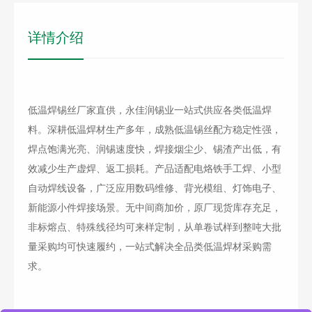
详情介绍
低温焊锡丝厂家直供，永佳润锡业一站式供应各类低温焊
料。深耕低温焊材生产多年，成熟低温锡丝配方稳定性强，
焊点饱满光亮、润锡速度快，焊接烟尘少、锡渣产出低，有
效减少生产虚焊、返工损耗。产品适配电烙铁手工焊、小型
自动焊线设备，广泛应用数码维修、背光模组、灯饰电子、
新能源小件焊接场景。无中间商加价，原厂现货库存充足，
非标熔点、特殊线径均可来样定制，从单卷试样到整吨大批
量采购均可快速履约，一站式解决全品类低温焊材采购需
求。