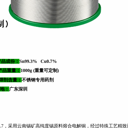
产品成份：
Sn99.3% Cu0.7%
产品重量：
1000g
(重量可定制)
焊剂含量：
不锈钢专用药剂
地：
广东深圳
Cu0.7，采用云南锡矿高纯度锡原料熔合电解铜，经过特殊工艺