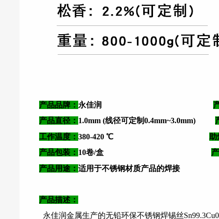
产品品牌：
永佳润
产品直径：
1.0mm (线径可定制0.4mm~3.0mm)
工作温度：
380
-420 ℃
助
产品包装：
10卷/盒
产
产品用途
：
适用于不锈钢材质产品的焊接
产品描述：
永佳润金属生产的无铅环保不锈钢焊锡丝Sn99.3