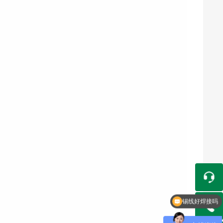
锡线好焊接吗