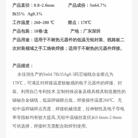
产品直径：0.8~2.0mm
产品成份：Sn64.7%
Bi35% Ag0.3%
工作温度：260
~280
℃
熔点：178℃
产品包装：10卷/盒
产地：广东深圳
产品用途：适用于不耐热元器件的低温无铅封装、线路板二
次封装领域之手工烙铁焊接；适用于不耐热的元器件焊接。
产品描述：
永佳润生产的Sn64.7Bi35Ag0.3药芯锡线合金熔点为
178℃，可满足对焊接温度较敏感的电子元器件的焊接、封
装。利用自己专利技术.定制特殊设备及模具模具制造脆性的
锡铋合金锡线，低温焊锡熔点低，焊接操作温度260℃。无
铅中温焊锡焊点亮度，焊接机械强度，拉伸韧性及电子导电
率等指标均有较大提高,无铅中温锡丝直径从0.6mm-2.0mm
可供选择，焊接时无需配合助焊剂使用。