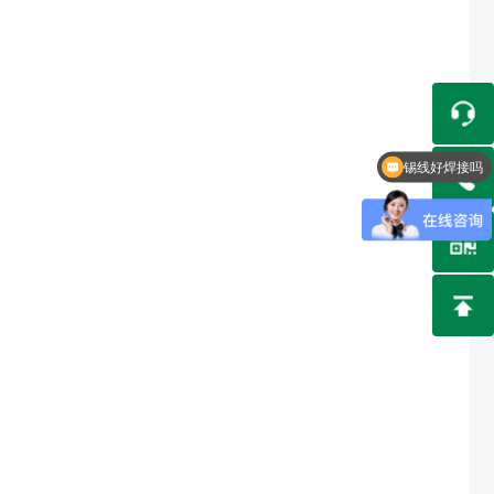
锡线好焊接吗
收锡渣/旧锡吗