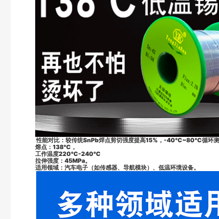
性能对比：较传统SnPb焊点剪切强度提高15%，-40℃~80℃循环
熔点：138℃，
工作温度220℃-240℃
拉伸强度：45MPa。
适用领域：汽车电子（如传感器、导航模块）、低温环境设备。